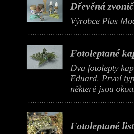
Dřevěná zvoni
Výrobce Plus Mod
Fotoleptané ka
Dva fotolepty kap
Eduard. První typ
některé jsou okous
Fotoleptané list