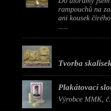
Do diorámy jsem 
rampouchů na za
ani kousek čirého
.....
Tvorba skalise
Plakátovací sl
Výrobce MMK, č. 