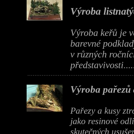
Výroba listnat
Výroba keřů je v
barevné podklad
v různých roční
představivosti....
Výroba pařezů 
Pařezy a kusy ztr
jako resinové odli
skutečných usušený