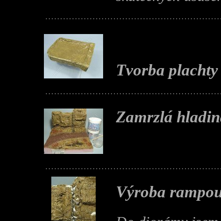
Tvorba plachty
Zamrzlá hladin
Výroba rampo