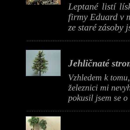
Leptané listí lí
firmy Eduard v m
ze staré
zásoby js
Jehličnaté str
Vzhledem k tomu,
železnici mi nevy
pokusil jsem se o 